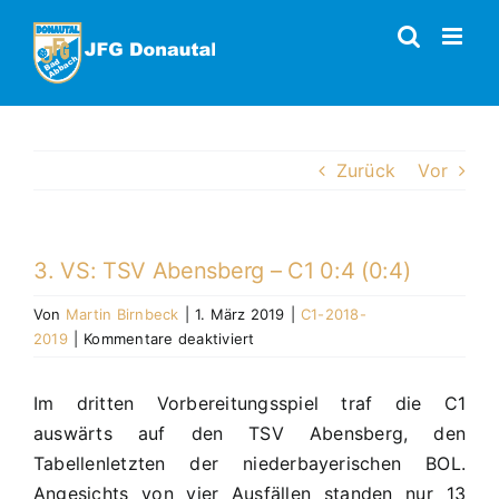
Zum
Inhalt
springen
Zurück
Vor
3. VS: TSV Abensberg – C1 0:4 (0:4)
Von
Martin Birnbeck
|
1. März 2019
|
C1-2018-
für
2019
|
Kommentare deaktiviert
3.
VS:
Im dritten Vorbereitungsspiel traf die C1
TSV
auswärts auf den TSV Abensberg, den
Abensberg
–
Tabellenletzten der niederbayerischen BOL.
C1
Angesichts von vier Ausfällen standen nur 13