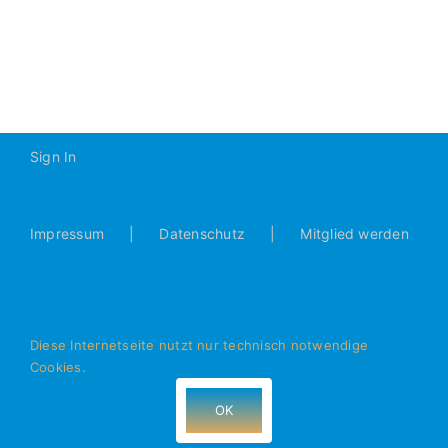
2019
Kareth-
Lappersdorf
2:3
(2:1)
Sign In
Impressum
Datenschutz
Mitglied werden
Diese Internetseite nutzt nur technisch notwendige
Cookies.
© Alle Rechte vorbehalten - JFG Donautal Bad Abbach e.V.
- 93077 Bad Abbach
OK
Facebook
Instagram