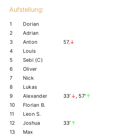
Labertal
Aufstellung:
2:3
(0:1)
1
Dorian
2
Adrian
3
Anton
57
‚
↓
4
Louis
5
Sebi (C)
6
Oliver
7
Nick
8
Lukas
9
Alexander
33′
↓
, 57′
↑
10
Florian B.
11
Leon S.
12
Joshua
33′
↑
13
Max