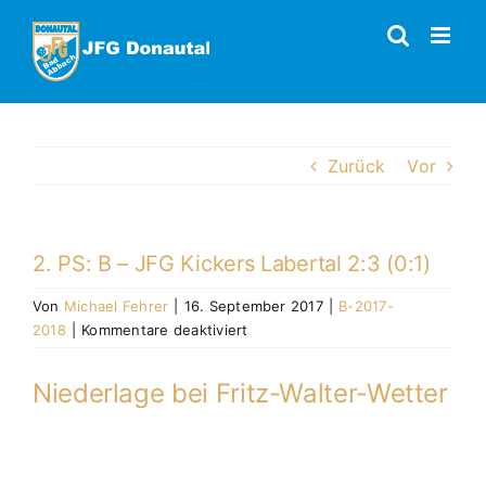
Zum
Inhalt
springen
Zurück
Vor
2. PS: B – JFG Kickers Labertal 2:3 (0:1)
Von
Michael Fehrer
|
16. September 2017
|
B-2017-
für
2018
|
Kommentare deaktiviert
2.
PS:
Niederlage bei Fritz-Walter-Wetter
B
–
JFG
Kickers