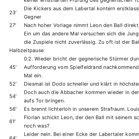
keiner ernsthaften Prüfung des gegnerischen T
Die Kickers aus dem Labertal kontern erstklas
23′
Gegner
27′
Nach hoher Vorlage nimmt Leon den Ball direkt
Ein um das andere Mal versuchen sich die Jung
die Zuspiele nicht zuverlässig. Zu oft ist der 
Halbzeitpause
0:2. Wieder bricht der gegnerische Stürmer dur
45′
Aufforderung vom Spielfeldrand nachkommend st
Mal ein.
52′
Diesmal ist Dodo schneller und klärt in höchst
Doch auch die Abbacher kommen wieder in den S
54′
aufs Tor bringen.
56′
Es brennt lichterloh in unserem Strafraum. Lou
Florian schickt Leon, der den Ball mit seinem
61′
noch was?
Leider nein. Bei einer Ecke der Labertaler kom
64′