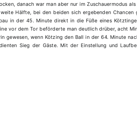
cken, danach war man aber nur im Zuschauermodus als Kö
(0:2)
eite Hälfte, bei den beiden sich ergebenden Chancen ge
fbau in der 45. Minute direkt in die Füße eines Kötztin
lleine vor dem Tor beförderte man deutlich drüber, acht 
in gewesen, wenn Kötzing den Ball in der 64. Minute nach 
dienten Sieg der Gäste. Mit der Einstellung und Laufb
22.
21.
PS:
PS:
C1
SG
–
Hasel
TSV
–
Kareth-