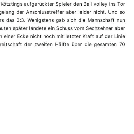
tztings aufgerückter Spieler den Ball volley ins Tor
lang der Anschlusstreffer aber leider nicht. Und so
gers das 0:3. Wenigstens gab sich die Mannschaft nun
Minuten später landete ein Schuss vom Sechzehner aber
einer Ecke nicht noch mit letzter Kraft auf der Linie
ereitschaft der zweiten Hälfte über die gesamten 70
20.
PS:
C1
bach
–
TSV