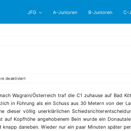
JFG
A-Junioren
B-Junioren
C-J
für
e deaktiviert
17.
PS:
ach Wagrain/Österreich traf die C1 zuhause auf Bad Kötz
C1
cklich in Führung als ein Schuss aus 30 Metern von der L
–
FC
e dieser völlig unerklärlichen Schiedsrichterentscheid
Bad
fast auf Kopfhöhe angehobenem Bein wurde ein Donautale
Kötzing
 knapp daneben. Wieder nur ein paar Minuten später penn
1:3