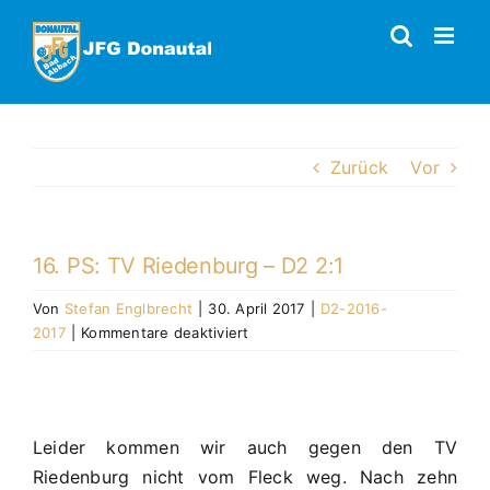
Zum
Inhalt
springen
Zurück
Vor
16. PS: TV Riedenburg – D2 2:1
Von
Stefan Englbrecht
|
30. April 2017
|
D2-2016-
für
2017
|
Kommentare deaktiviert
16.
PS:
TV
Riedenburg
Leider kommen wir auch gegen den TV
–
Riedenburg nicht vom Fleck weg. Nach zehn
D2