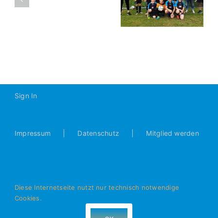
Seubersdorf –
Willenhofen –
2016-
D2 7:0 (3:0)
D2 2:2 (0:1)
2017
Sign In
Impressum
Datenschutz
Mitglied werden
Diese Internetseite nutzt nur technisch notwendige
Cookies.
© Alle Rechte vorbehalten - JFG Donautal Bad Abbach e.V.
- 93077 Bad Abbach