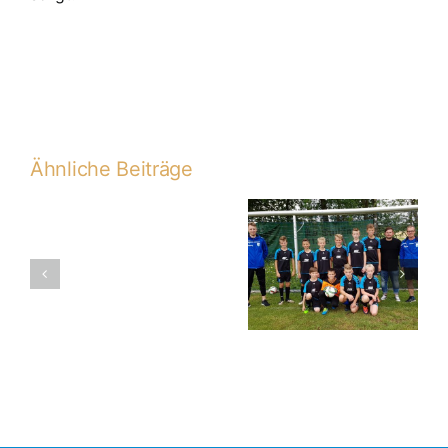
Ähnliche Beiträge
22. PS: JFG
21. PS: SG
D2-
Seubersdorf –
Willenhofen –
2016-
D2 7:0 (3:0)
D2 2:2 (0:1)
2017