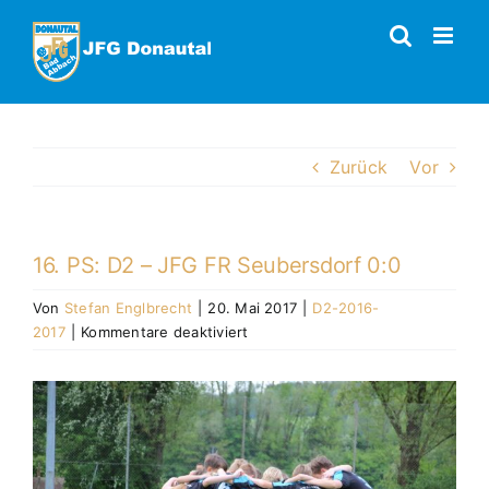
Zum
Inhalt
springen
Zurück
Vor
16. PS: D2 – JFG FR Seubersdorf 0:0
Von
Stefan Englbrecht
|
20. Mai 2017
|
D2-2016-
für
2017
|
Kommentare deaktiviert
16.
PS:
Zeige
D2
grösseres
–
Bild
JFG
FR