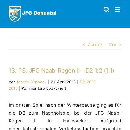
Zum
Inhalt
springen
Zurück
Vor
13. PS: JFG Naab-Regen II – D2 1:2 (1:1)
Von
Martin Birnbeck
|
21. April 2016
|
D2-2015-
für
2016
|
Kommentare deaktiviert
13.
PS:
Im dritten Spiel nach der Winterpause ging es für
JFG
die D2 zum Nachholspiel bei der JFG Naab-
Naab-
Regen
Regen II in Hainsacker. Aufgrund
II
einer katastrophalen Verkehrssituation brauchte