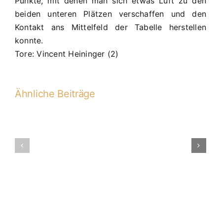
Punkte, mit denen man sich etwas Luft zu den
beiden unteren Plätzen verschaffen und den
Kontakt ans Mittelfeld der Tabelle herstellen
konnte.
Tore: Vincent Heininger (2)
Ähnliche Beiträge
20.
PS:
D2
–
D2-
JFG
2015-
3
2016
Schlösserec
07
II
4:3
(2:3)