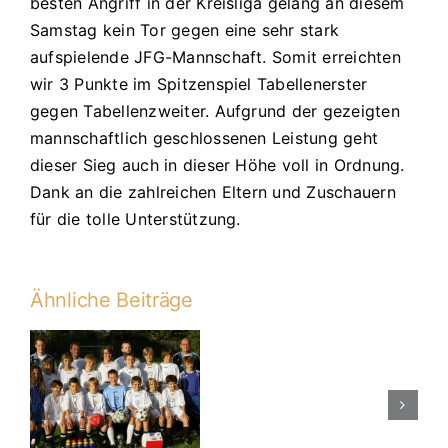
besten Angriff in der Kreisliga gelang an diesem
Samstag kein Tor gegen eine sehr stark
aufspielende JFG-Mannschaft. Somit erreichten
wir 3 Punkte im Spitzenspiel Tabellenerster
gegen Tabellenzweiter. Aufgrund der gezeigten
mannschaftlich geschlossenen Leistung geht
dieser Sieg auch in dieser Höhe voll in Ordnung.
Dank an die zahlreichen Eltern und Zuschauern
für die tolle Unterstützung.
Ähnliche Beiträge
Sparkassenp
Endspiel:
JFG
Donautal
n
–
JFG