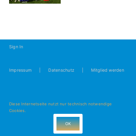
Laaber
Kickers
0:2
(0:0)
Sign In
Impressum
Datenschutz
Mitglied werden
Diese Internetseite nutzt nur technisch notwendige
Cookies.
© Alle Rechte vorbehalten - JFG Donautal Bad Abbach e.V.
- 93077 Bad Abbach
OK
Facebook
Instagram