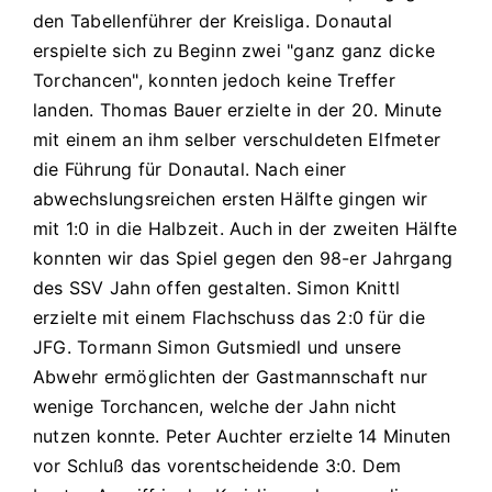
Donautal
den Tabellenführer der Kreisliga. Donautal
–
erspielte sich zu Beginn zwei "ganz ganz dicke
SSV
Torchancen", konnten jedoch keine Treffer
Jahn
landen. Thomas Bauer erzielte in der 20. Minute
Regensburg
3:0
mit einem an ihm selber verschuldeten Elfmeter
(1:0)
die Führung für Donautal. Nach einer
abwechslungsreichen ersten Hälfte gingen wir
mit 1:0 in die Halbzeit. Auch in der zweiten Hälfte
konnten wir das Spiel gegen den 98-er Jahrgang
des SSV Jahn offen gestalten. Simon Knittl
erzielte mit einem Flachschuss das 2:0 für die
JFG. Tormann Simon Gutsmiedl und unsere
Abwehr ermöglichten der Gastmannschaft nur
wenige Torchancen, welche der Jahn nicht
nutzen konnte. Peter Auchter erzielte 14 Minuten
vor Schluß das vorentscheidende 3:0. Dem