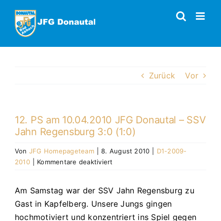
Zum
Inhalt
springen
Zurück
Vor
12. PS am 10.04.2010 JFG Donautal – SSV
Jahn Regensburg 3:0 (1:0)
Von
JFG Homepageteam
|
8. August 2010
|
D1-2009-
für
2010
|
Kommentare deaktiviert
12.
PS
Am Samstag war der SSV Jahn Regensburg zu
am
Gast in Kapfelberg. Unsere Jungs gingen
10.04.2010
JFG
hochmotiviert und konzentriert ins Spiel gegen