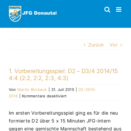
Zum
Inhalt
springen
Zurück
Vor
1. Vorbereitungsspiel: D2 – D3/4 2014/15
4:4 (2:2, 2:2, 2:3, 4:3)
Von
Martin Birnbeck
|
31. Juli 2015
|
D2-2015-
für
2016
|
Kommentare deaktiviert
1.
Vorbereitungsspiel:
Im ersten Vorbereitungsspiel ging es für die neu
D2
formierte D2 über 5 x 15 Minuten JFG-intern
–
D3/4
gegen eine gemischte Mannschaft bestehend aus