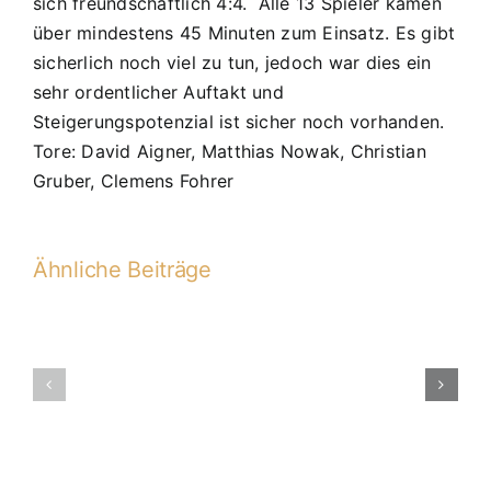
sich freundschaftlich 4:4. Alle 13 Spieler kamen
über mindestens 45 Minuten zum Einsatz. Es gibt
sicherlich noch viel zu tun, jedoch war dies ein
sehr ordentlicher Auftakt und
Steigerungspotenzial ist sicher noch vorhanden.
Tore: David Aigner, Matthias Nowak, Christian
Gruber, Clemens Fohrer
Ähnliche Beiträge
20.
PS:
D2
–
D2-
JFG
2015-
3
2016
Schlösserec
07
II