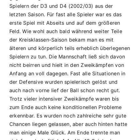
2014/15
Spielern der D3 und D4 (2002/03) aus der
4:4
letzten Saison. Für fast alle Spieler war es das
(2:2,
erste Spiel mit Abseits und auf dem größeren
2:2,
Feld. Wie wohl auch bald während weiter Teile
2:3,
4:3)
der Kreisklassen-Saison bekam man es mit
älteren und körperlich teils erheblich überlegenen
Spielern zu tun. Die Mannschaft ließ sich davon
nicht beirren und hielt in den Zweikämpfen von
Anfang an voll dagegen. Fast alle Situationen in
der Defensive wurden spielerisch gelöst und
auch nach vorne lief der Ball schon recht gut.
Trotz vieler intensiver Zweikämpfe waren bis
zum Ende auch keine konditionellen Probleme
erkennbar. Es wurden noch zahlreiche sehr gute
Chancen liegen gelassen, aber auch hinten hatte
man einige Male Glück. Am Ende trennte man