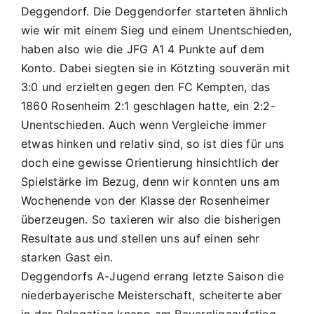
Samstag,
Deggendorf. Die Deggendorfer starteten ähnlich
20.9.2008
wie wir mit einem Sieg und einem Unentschieden,
/
haben also wie die JFG A1 4 Punkte auf dem
15:00
Konto. Dabei siegten sie in Kötzting souverän mit
in
3:0 und erzielten gegen den FC Kempten, das
Lengfeld:
JFG
1860 Rosenheim 2:1 geschlagen hatte, ein 2:2-
A1
Unentschieden. Auch wenn Vergleiche immer
–
etwas hinken und relativ sind, so ist dies für uns
SpVgg
doch eine gewisse Orientierung hinsichtlich der
Grün-
Weiß
Spielstärke im Bezug, denn wir konnten uns am
Deggendorf
Wochenende von der Klasse der Rosenheimer
überzeugen. So taxieren wir also die bisherigen
Resultate aus und stellen uns auf einen sehr
starken Gast ein.
Deggendorfs A-Jugend errang letzte Saison die
niederbayerische Meisterschaft, scheiterte aber