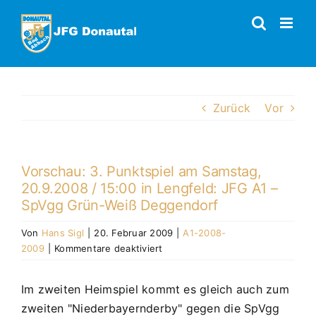
Zum
Inhalt
springen
Zurück
Vor
Vorschau: 3. Punktspiel am Samstag,
20.9.2008 / 15:00 in Lengfeld: JFG A1 –
SpVgg Grün-Weiß Deggendorf
Von
Hans Sigl
|
20. Februar 2009
|
A1-2008-
für
2009
|
Kommentare deaktiviert
Vorschau:
3.
Im zweiten Heimspiel kommt es gleich auch zum
Punktspiel
zweiten "Niederbayernderby" gegen die SpVgg
am