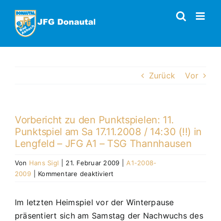
Zum
Inhalt
springen
Zurück
Vor
Vorbericht zu den Punktspielen: 11.
Punktspiel am Sa 17.11.2008 / 14:30 (!!) in
Lengfeld – JFG A1 – TSG Thannhausen
Von
Hans Sigl
|
21. Februar 2009
|
A1-2008-
für
2009
|
Kommentare deaktiviert
Vorbericht
zu
Im letzten Heimspiel vor der Winterpause
den
präsentiert sich am Samstag der Nachwuchs des
Punktspielen: