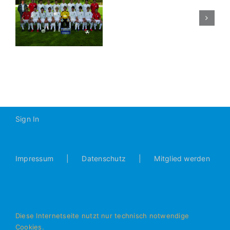
n
Sparkassenp
Sign In
Impressum
Datenschutz
Mitglied werden
Diese Internetseite nutzt nur technisch notwendige
Cookies.