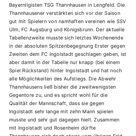
11.
Bayernligisten TSG Thannhausen in Lengfeld. Die
Punktspiel
Thannhausener verstärkten sich vor der Saison
am
gut mit Spielern von namhaften vereinen wie SSV
Sa
Ulm, FC Augsburg und Königsbrunn. Der aktuelle
17.11.2008
Tabellenzweite musste sich letztes Wochenende
/
14:30
in der absoluten Spitzenbegegnung Erster gegen
(!!)
Zweiten dem FC Ingolstadt geschlagen geben, ist
in
aber damit in der Tabelle nur knapp (bei einem
Lengfeld
Spiel Rückstand) hinter Ingolstadt und hat noch
–
JFG
alle Möglichkeiten des Aufstiegs. Die Abwehr
A1
Thannhausens ließ bisher die zweitwenigsten
–
Gegentore zu, und es spricht wohl für die
TSG
Qualität der Mannschaft, dass sie gegen
Thannhausen
Ingolstadt sehr lange mit zehn Mann spielen
musste und sehr gut dagegen hielt. Zusammen
mit Ingolstadt und Rosenheim dürfte