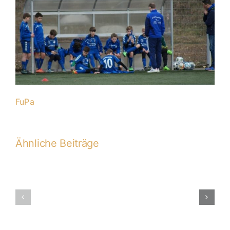
FuPa
Ähnliche Beiträge
D1-
Turnier
D1-
beim
2016-
Gerner-
2017
Cup: