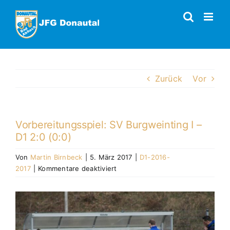
Zum
Inhalt
springen
Zurück
Vor
Vorbereitungsspiel: SV Burgweinting I –
D1 2:0 (0:0)
Von
Martin Birnbeck
|
5. März 2017
|
D1-2016-
für
2017
|
Kommentare deaktiviert
Vorbereitungsspiel:
SV
Zeige
Burgweinting
grösseres
I
Bild
–