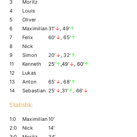
3
Moritz
4
Louis
5
Oliver
6
Maximilian
31′
↓
, 49′
↑
7
Felix
60′
↓
, 65′
↑
8
Nick
9
Simon
20′
↓
, 32′
↑
11
Kenneth
25′
↑
,49′
↓
, 60′
↑
12
Lukas
13
Anton
65′
↓
, 68′
↑
14
Sebastian
25′
↓
,31′
↑
, 66′
↓
Statistik:
1:0
Maximilian
10′
2:0
Nick
14′
3:0
Moritz
34′