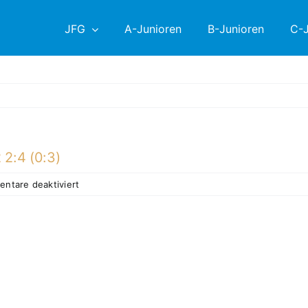
JFG
A-Junioren
B-Junioren
C-J
2:4 (0:3)
für
ntare deaktiviert
Vorbereitungsspiel
SG
Regensburg
Nord
–
C2
2:4
(0:3)