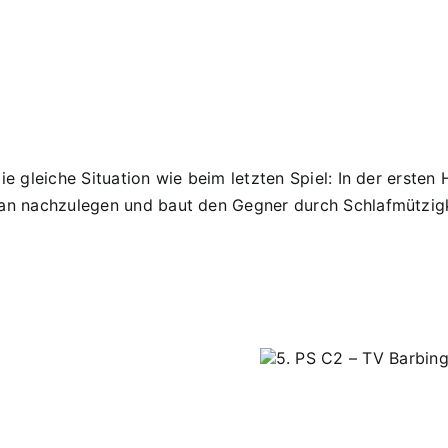
e gleiche Situation wie beim letzten Spiel: In der ersten 
man nachzulegen und baut den Gegner durch Schlafmützigke
6.
4. PS
5. PS C2 – TV Barbing
PS
Gäubodenkicke
5:0 (5:0)
SG
2:3 (
Regensburg
Nord