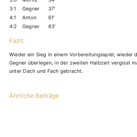
3:1
Gegner
37′
4:1
Anton
61′
4:2
Gegner
63′
Fazit:
Wieder ein Sieg in einem Vorbereitungsspiel, wieder di
Gegner überlegen, in der zweiten Halbzeit vergisst 
unter Dach und Fach gebracht.
Ähnliche Beiträge
C2-
2015-