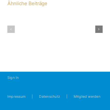
Ähnliche Beiträge
SV
Sallern
B2-
–
2014-
JFG
2015
Donautal
B2
0:6
Sign In
Impressum
Datenschutz
Mitglied werden