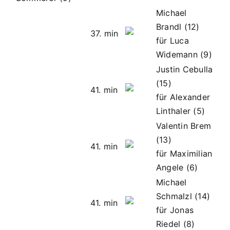
Michael
Brandl (12)
37. min
für Luca
Widemann (9)
Justin Cebulla
(15)
41. min
für Alexander
Linthaler (5)
Valentin Brem
(13)
41. min
für Maximilian
Angele (6)
Michael
Schmalzl (14)
41. min
für Jonas
Riedel (8)