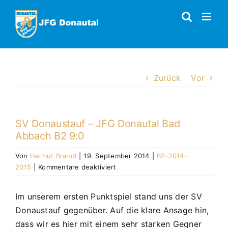
Zum
Inhalt
springen
Zurück
Vor
SV Donaustauf – JFG Donautal Bad
Abbach B2 9:0
Von
Helmut Brandl
|
19. September 2014
|
B2-2014-
für
2015
|
Kommentare deaktiviert
SV
Donaustauf
Im unserem ersten Punktspiel stand uns der SV
–
Donaustauf gegenüber. Auf die klare Ansage hin,
JFG
Donautal
dass wir es hier mit einem sehr starken Gegner