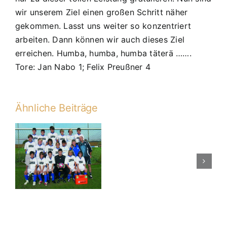
wir unserem Ziel einen großen Schritt näher
gekommen. Lasst uns weiter so konzentriert
arbeiten. Dann können wir auch dieses Ziel
erreichen. Humba, humba, humba täterä …….
Tore: Jan Nabo 1; Felix Preußner 4
Ähnliche Beiträge
C2
Aufstieg
in
die
n
Kreisliga
!
Humba,
humba,
humba
tätärä…