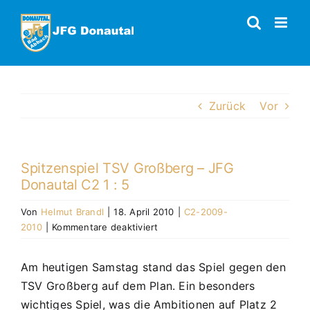
Zum
Inhalt
springen
Zurück
Vor
Spitzenspiel TSV Großberg – JFG
Donautal C2 1 : 5
Von
Helmut Brandl
|
18. April 2010
|
C2-2009-
für
2010
|
Kommentare deaktiviert
Spitzenspiel
TSV
Am heutigen Samstag stand das Spiel gegen den
Großberg
TSV Großberg auf dem Plan. Ein besonders
–
JFG
wichtiges Spiel, was die Ambitionen auf Platz 2