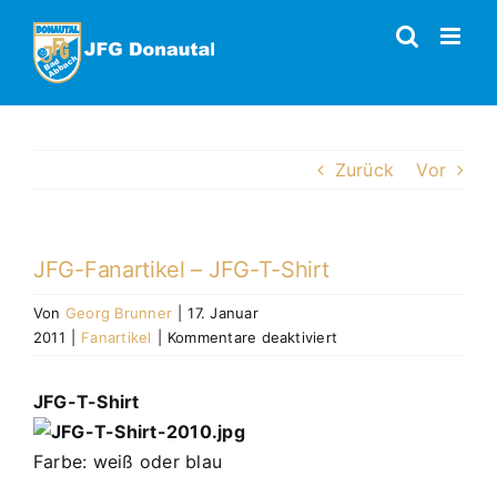
Zum
Inhalt
springen
Zurück
Vor
JFG-Fanartikel – JFG-T-Shirt
Von
Georg Brunner
|
17. Januar
für
2011
|
Fanartikel
|
Kommentare deaktiviert
JFG-
Fanartikel
JFG-T-Shirt
–
JFG-
T-
Farbe: weiß oder blau
Shirt