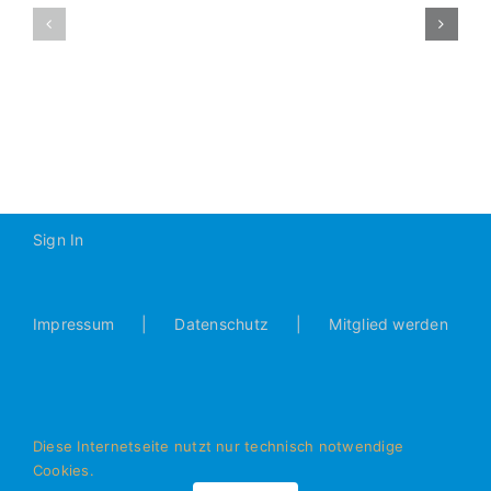
JFG-
Fanartikel
Fanartikel
–
jetzt
JFG-
erhältlich
Handtuch
Sign In
Impressum
Datenschutz
Mitglied werden
Diese Internetseite nutzt nur technisch notwendige
Cookies.
© Alle Rechte vorbehalten - JFG Donautal Bad Abbach e.V.