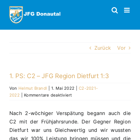
Zum
Inhalt
springen
Zurück
Vor
1. PS: C2 – JFG Region Dietfurt 1:3
Von
Helmut Brandl
|
1. Mai 2022
|
C2-2021-
für
2022
|
Kommentare deaktiviert
1.
PS:
Nach 2-wöchiger Verspätung begann auch die
C2
C2 mit der Frühjahrsrunde. Der Gegner Region
–
JFG
Dietfurt war uns Gleichwertig und wir wussten
Region
das wir 100% Leistung bringen müssen und die