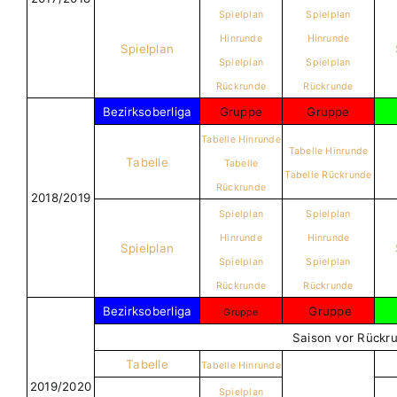
Spielplan
Spielplan
Hinrunde
Hinrunde
Spielplan
Spielplan
Spielplan
Rückrunde
Rückrunde
Bezirksoberliga
Gruppe
Gruppe
Tabelle Hinrunde
Tabelle Hinrunde
Tabelle
Tabelle
Tabelle Rückrunde
Rückrunde
2018/2019
Spielplan
Spielplan
Hinrunde
Hinrunde
Spielplan
Spielplan
Spielplan
Rückrunde
Rückrunde
Bezirksoberliga
Gruppe
Gruppe
Saison vor Rückr
Tabelle
Tabelle Hinrunde
2019/2020
Spielplan