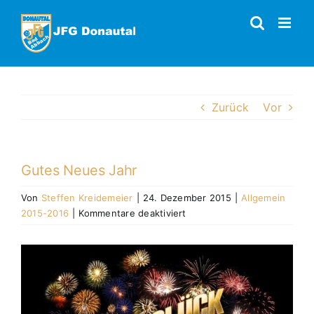
Zum
Inhalt
springen
Zurück
Vor
Gutes Neues Jahr
Von
Steffen Kreidemeier
|
24. Dezember 2015
|
Allgemein
für
2015-2016
|
Kommentare deaktiviert
Gutes
Neues
Zeige
Jahr
grösseres
Bild