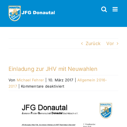
Zum
Inhalt
springen
Zurück
Vor
Einladung zur JHV mit Neuwahlen
Von
Michael Fehrer
|
10. März 2017
|
Allgemein 2016-
für
2017
|
Kommentare deaktiviert
Einladung
zur
Zeige
JHV
grösseres
mit
Bild
Neuwahlen