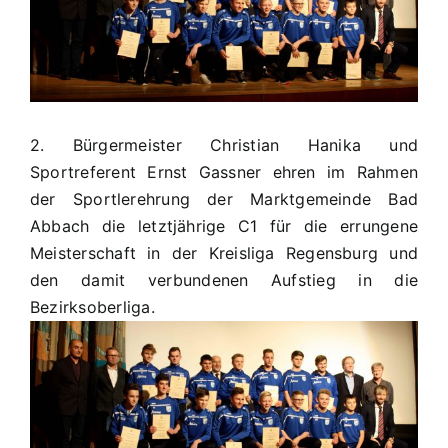
Ehrung
der
Marktgemeinde
Bad
Abbach
2. Bürgermeister Christian Hanika und
Sportreferent Ernst Gassner ehren im Rahmen
der Sportlerehrung der Marktgemeinde Bad
Abbach die letztjährige C1 für die errungene
Meisterschaft in der Kreisliga Regensburg und
den damit verbundenen Aufstieg in die
Bezirksoberliga.