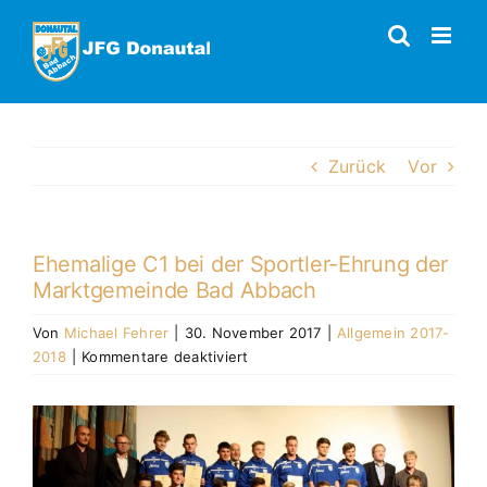
Zum
Inhalt
springen
Zurück
Vor
Ehemalige C1 bei der Sportler-Ehrung der
Marktgemeinde Bad Abbach
Von
Michael Fehrer
|
30. November 2017
|
Allgemein 2017-
für
2018
|
Kommentare deaktiviert
Ehemalige
C1
Zeige
bei
grösseres
der
Bild
Sportler-