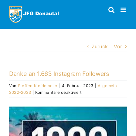
Zum
Inhalt
springen
Zurück
Vor
Danke an 1.663 Instagram Followers
Von
Steffen Kreidemeier
|
4. Februar 2023
|
Allgemein
für
2022-2023
|
Kommentare deaktiviert
Danke
an
Zeige
1.663
grösseres
Instagram
Bild
Followers