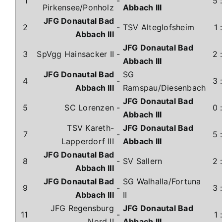
1
-
5
Pirkensee/Ponholz
Abbach III
JFG Donautal Bad
2
-
TSV Alteglofsheim
1
Abbach III
JFG Donautal Bad
3
SpVgg Hainsacker II
-
2
Abbach III
JFG Donautal Bad
SG
4
-
3
Abbach III
Ramspau/Diesenbach
JFG Donautal Bad
5
SC Lorenzen
-
0
Abbach III
TSV Kareth-
JFG Donautal Bad
7
-
5
Lapperdorf III
Abbach III
JFG Donautal Bad
8
-
SV Sallern
2
Abbach III
JFG Donautal Bad
SG Walhalla/Fortuna
9
-
3
Abbach III
II
JFG Regensburg
JFG Donautal Bad
11
-
1
Nord II
Abbach III