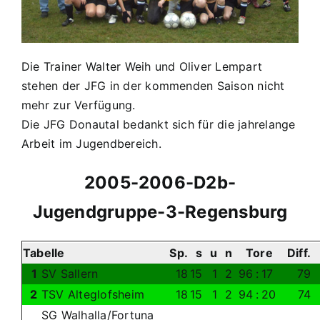
Die Trainer Walter Weih und Oliver Lempart
stehen der JFG in der kommenden Saison nicht
mehr zur Verfügung.
Die JFG Donautal bedankt sich für die jahrelange
Arbeit im Jugendbereich.
2005-2006-D2b-
Jugendgruppe-3-Regensburg
Tabelle
Sp.
s
u
n
Tore
Diff.
1
SV Sallern
18
15
1
2
96
:
17
79
2
TSV Alteglofsheim
18
15
1
2
94
:
20
74
SG Walhalla/Fortuna