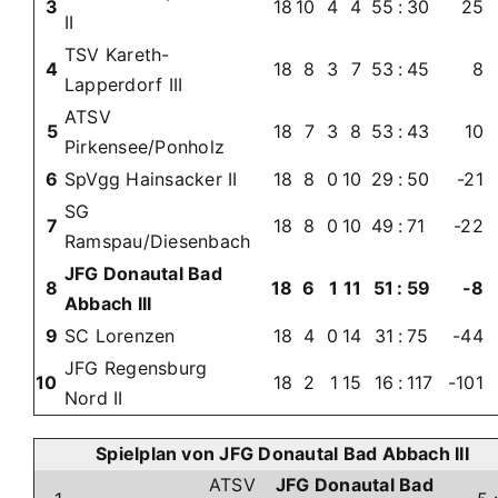
3
18
10
4
4
55
:
30
25
II
TSV Kareth-
4
18
8
3
7
53
:
45
8
Lapperdorf III
ATSV
5
18
7
3
8
53
:
43
10
Pirkensee/Ponholz
6
SpVgg Hainsacker II
18
8
0
10
29
:
50
-21
SG
7
18
8
0
10
49
:
71
-22
Ramspau/Diesenbach
JFG Donautal Bad
8
18
6
1
11
51
:
59
-8
Abbach III
9
SC Lorenzen
18
4
0
14
31
:
75
-44
JFG Regensburg
10
18
2
1
15
16
:
117
-101
Nord II
Spielplan von JFG Donautal Bad Abbach III
ATSV
JFG Donautal Bad