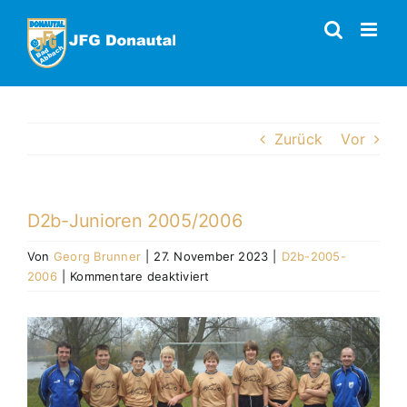
Zum
Inhalt
springen
Zurück
Vor
D2b-Junioren 2005/2006
Von
Georg Brunner
|
27. November 2023
|
D2b-2005-
für
2006
|
Kommentare deaktiviert
D2b-
Junioren
Zeige
2005/2006
grösseres
Bild