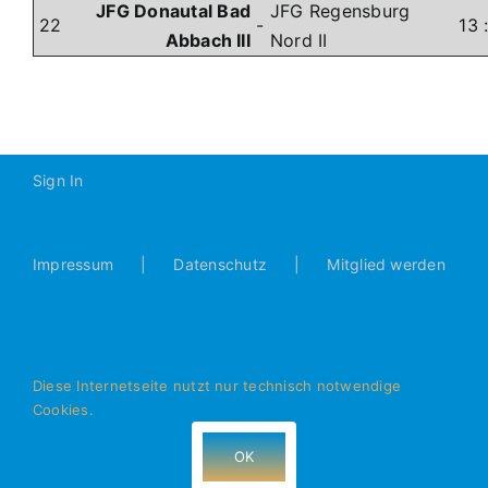
JFG Donautal Bad
JFG Regensburg
22
-
13
Abbach III
Nord II
Sign In
Impressum
Datenschutz
Mitglied werden
Diese Internetseite nutzt nur technisch notwendige
Cookies.
© Alle Rechte vorbehalten - JFG Donautal Bad Abbach e.V.
- 93077 Bad Abbach
OK
Facebook
Instagram