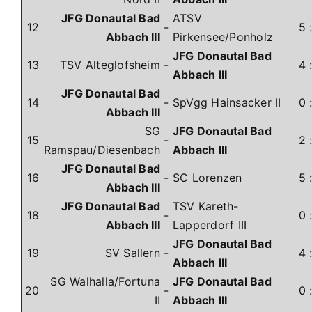
JFG Donautal Bad
ATSV
12
-
5
Abbach III
Pirkensee/Ponholz
JFG Donautal Bad
13
TSV Alteglofsheim
-
4
Abbach III
JFG Donautal Bad
14
-
SpVgg Hainsacker II
0
Abbach III
SG
JFG Donautal Bad
15
-
2
Ramspau/Diesenbach
Abbach III
JFG Donautal Bad
16
-
SC Lorenzen
5
Abbach III
JFG Donautal Bad
TSV Kareth-
18
-
0
Abbach III
Lapperdorf III
JFG Donautal Bad
19
SV Sallern
-
4
Abbach III
SG Walhalla/Fortuna
JFG Donautal Bad
20
-
0
II
Abbach III