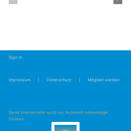
2016-
Gerner-
2017
Cup:
1.
Platz
Sign In
Impressum
Datenschutz
Mitglied werden
Diese Internetseite nutzt nur technisch notwendige
Cookies.
© Alle Rechte vorbehalten - JFG Donautal Bad Abbach e.V.
- 93077 Bad Abbach