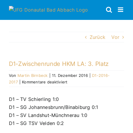
Zum
Inhalt
springen
Zurück
Vor
D1-Zwischenrunde HKM LA: 3. Platz
Von
Martin Birnbeck
|
11. Dezember 2016
|
D1-2016-
für
2017
|
Kommentare deaktiviert
D1-
Zwischenrunde
D1 – TV Schierling 1:0
HKM
D1 – SG Johannesbrunn/Binabiburg 0:1
LA:
3.
D1 – SV Landshut-Münchnerau 1:0
Platz
D1 – SG TSV Velden 0:2