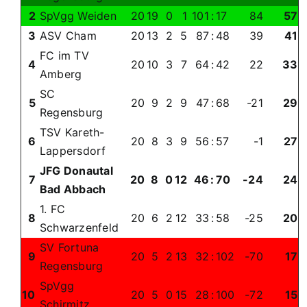
2
SpVgg Weiden
20
19
0
1
101
:
17
84
57
3
ASV Cham
20
13
2
5
87
:
48
39
41
FC im TV
4
20
10
3
7
64
:
42
22
33
Amberg
SC
5
20
9
2
9
47
:
68
-21
29
Regensburg
TSV Kareth-
6
20
8
3
9
56
:
57
-1
27
Lappersdorf
JFG Donautal
7
20
8
0
12
46
:
70
-24
24
Bad Abbach
1. FC
8
20
6
2
12
33
:
58
-25
20
Schwarzenfeld
SV Fortuna
9
20
5
2
13
32
:
102
-70
17
Regensburg
SpVgg
10
20
5
0
15
28
:
100
-72
15
Schirmitz