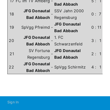
17
FC im TV Amberg
-
5
:
1
Bad Abbach
JFG Donautal
SSV Jahn 2000
18
-
0
:
7
Bad Abbach
Regensburg
JFG Donautal
19
SpVgg Pfreimd
-
0
:
11
Bad Abbach
JFG Donautal
1. FC
20
-
3
:
1
Bad Abbach
Schwarzenfeld
SV Fortuna
JFG Donautal
21
-
2
:
1
Regensburg
Bad Abbach
JFG Donautal
22
-
SpVgg Schirmitz
4
:
1
Bad Abbach
Sign In