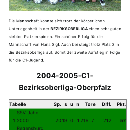
Die Mannschaft konnte sich trotz der körperlichen
Unterlegenheit in der
BEZIRKSOBERLIGA
einen sehr guten
siebten Platz erspielen. Ein schöner Erfolg für die
Mannschaft von Hans Sigl. Auch bei steigt trotz Platz 3 in
die Bezirksoberliga auf. Somit der zweite Aufstieg in Folge
für die C1-Jugend.
2004-2005-C1-
Bezirksoberliga-Oberpfalz
Tabelle
Sp.
s
u
n
Tore
Diff.
Pkt.
SSV Jahn
1
2000
20
19
0
1
219
:
7
212
57
Regensburg