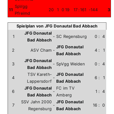
SpVgg
11
20
1
0
19
17
:
161
-144
3
Pfreimd
Spielplan von JFG Donautal Bad Abbach
JFG Donautal
1
-
SC Regensburg
0
:
4
Bad Abbach
JFG Donautal
2
ASV Cham
-
4
:
1
Bad Abbach
JFG Donautal
3
-
SpVgg Weiden
0
:
4
Bad Abbach
TSV Kareth-
JFG Donautal
4
-
6
:
1
Lappersdorf
Bad Abbach
JFG Donautal
FC im TV
6
-
1
:
4
Bad Abbach
Amberg
SSV Jahn 2000
JFG Donautal
7
-
16
:
0
Regensburg
Bad Abbach