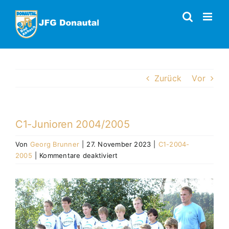
Zum
Inhalt
springen
Zurück
Vor
C1-Junioren 2004/2005
Von
Georg Brunner
|
27. November 2023
|
C1-2004-
für
2005
|
Kommentare deaktiviert
C1-
Junioren
Zeige
2004/2005
grösseres
Bild