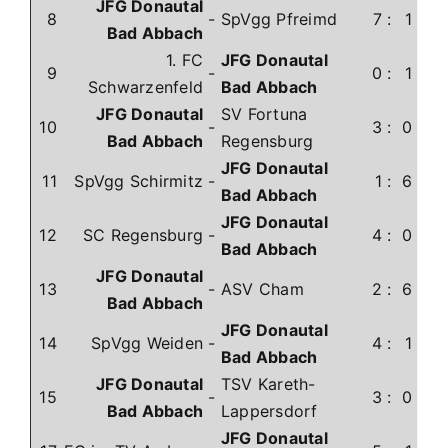
JFG Donautal
8
-
SpVgg Pfreimd
7
:
1
Bad Abbach
1. FC
JFG Donautal
9
-
0
:
1
Schwarzenfeld
Bad Abbach
JFG Donautal
SV Fortuna
10
-
3
:
0
Bad Abbach
Regensburg
JFG Donautal
11
SpVgg Schirmitz
-
1
:
6
Bad Abbach
JFG Donautal
12
SC Regensburg
-
4
:
0
Bad Abbach
JFG Donautal
13
-
ASV Cham
2
:
6
Bad Abbach
JFG Donautal
14
SpVgg Weiden
-
4
:
1
Bad Abbach
JFG Donautal
TSV Kareth-
15
-
3
:
0
Bad Abbach
Lappersdorf
JFG Donautal