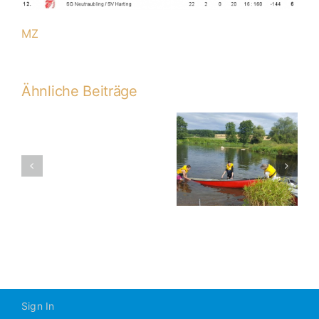
MZ
Ähnliche Beiträge
Ehemalige C1:
C1-
Kanutour auf
2016-
dem Regen
2017
Sign In