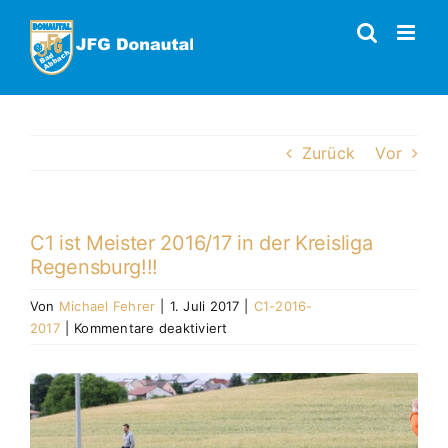
Zum
Inhalt
springen
Zurück
Vor
C1 ist Meister 2016/17 in der Kreisliga
Regensburg!!!
Von
Michael Fehrer
|
1. Juli 2017
|
C1-2016-
für
2017
|
Kommentare deaktiviert
C1
ist
Zeige
Meister
grösseres
2016/17
Bild
in