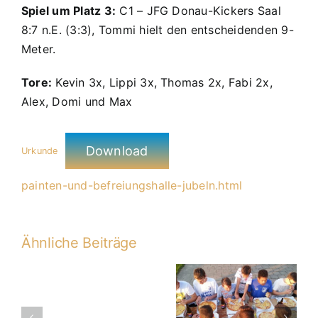
Hallentagen
Spiel um Platz 3:
C1 – JFG Donau-Kickers Saal
8:7 n.E. (3:3), Tommi hielt den entscheidenden 9-
Meter.
Tore:
Kevin 3x, Lippi 3x, Thomas 2x, Fabi 2x,
Alex, Domi und Max
Download
Urkunde
painten-und-befreiungshalle-jubeln.html
Ähnliche Beiträge
20. PS C1 –
C1-
TSV Kareth-