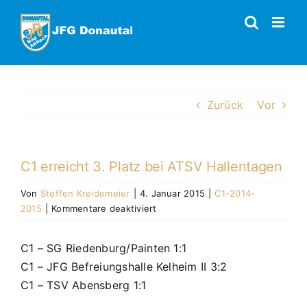
Zum
Inhalt
springen
Zurück
Vor
C1 erreicht 3. Platz bei ATSV Hallentagen
Von
Steffen Kreidemeier
|
4. Januar 2015
|
C1-2014-
für
2015
|
Kommentare deaktiviert
C1
erreicht
C1 – SG Riedenburg/Painten 1:1
3.
C1 – JFG Befreiungshalle Kelheim II 3:2
Platz
bei
C1 – TSV Abensberg 1:1
ATSV