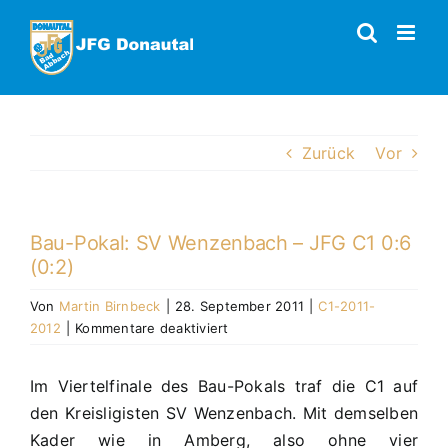
Zum
Inhalt
springen
Zurück
Vor
Bau-Pokal: SV Wenzenbach – JFG C1 0:6
(0:2)
Von
Martin Birnbeck
|
28. September 2011
|
C1-2011-
für
2012
|
Kommentare deaktiviert
Bau-
Pokal:
Im Viertelfinale des Bau-Pokals traf die C1 auf
SV
den Kreisligisten SV Wenzenbach. Mit demselben
Wenzenbach
–
Kader wie in Amberg, also ohne vier