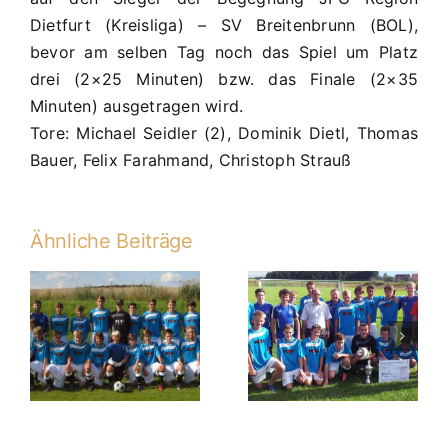
Dietfurt (Kreisliga) – SV Breitenbrunn (BOL),
bevor am selben Tag noch das Spiel um Platz
drei (2×25 Minuten
) bzw. das Finale (2×35
Minuten
) ausgetragen wird.
Tore: Michael Seidler (2), Dominik Dietl, Thomas
Bauer, Felix Farahmand, Christoph Strauß
Ähnliche Beiträge
C1 verdienter
4:1 (0:1,1:1)-
n
Sieger nach
Elfmeterschießen
im Kelheimer
Sparkassenpokal