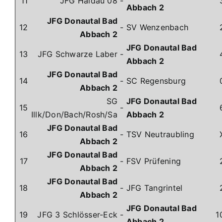
11
JFG Haidau 08
-
Abbach 2
JFG Donautal Bad
12
-
SV Wenzenbach
Abbach 2
JFG Donautal Bad
13
JFG Schwarze Laber
-
Abbach 2
JFG Donautal Bad
14
-
SC Regensburg
Abbach 2
SG
JFG Donautal Bad
15
-
Illk/Don/Bach/Rosh/Sa
Abbach 2
JFG Donautal Bad
16
-
TSV Neutraubling
Abbach 2
JFG Donautal Bad
17
-
FSV Prüfening
Abbach 2
JFG Donautal Bad
18
-
JFG Tangrintel
Abbach 2
JFG Donautal Bad
19
JFG 3 Schlösser-Eck
-
1
Abbach 2