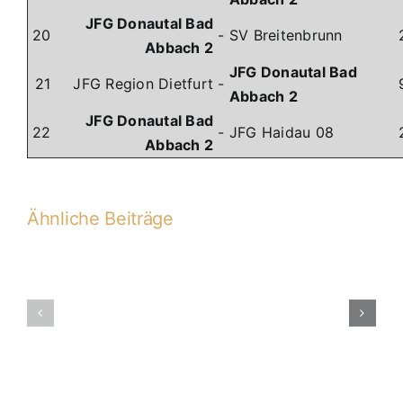
JFG Donautal Bad
20
-
SV Breitenbrunn
Abbach 2
JFG Donautal Bad
21
JFG Region Dietfurt
-
Abbach 2
JFG Donautal Bad
22
-
JFG Haidau 08
Abbach 2
Ähnliche Beiträge
JFG
JFG
Donautal
Dietfurt
B2
–
–
JFG
JFG
Donautal
Haidau
Bad
08
Abbach