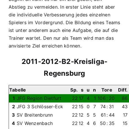
Abstieg zu vermeiden. In erster Linie steht aber
die individuelle Verbesserung jedes einzelnen
Spielers im Vordergrund. Die Bildung eines Teams
ist unter anderem auch eine Aufgabe, die auf die
Trainer wartet. Den nur als Team wird man das
anvisierte Ziel erreichen können.
2011-2012-B2-Kreisliga-
Regensburg
Tabelle
Sp.
s
u
n
Tore
Diff.
1
JFG Region Dietfurt
22
17
4
1
106
:
20
86
2
JFG 3 Schlösser-Eck
22
15
0
7
74
:
31
43
3
SV Breitenbrunn
22
12
5
5
61
:
44
17
4
SV Wenzenbach
22
12
4
6
50
:
35
15