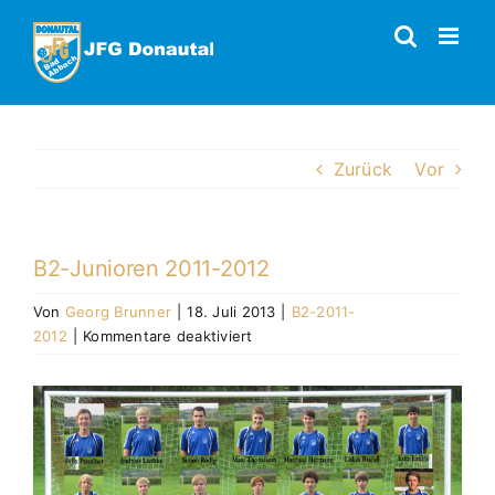
Zum
Inhalt
springen
Zurück
Vor
B2-Junioren 2011-2012
Von
Georg Brunner
|
18. Juli 2013
|
B2-2011-
für
2012
|
Kommentare deaktiviert
B2-
Junioren
Zeige
2011-
grösseres
2012
Bild