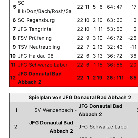
SG
5
22
11
5
6
64
:
47
17
Illk/Don/Bach/Rosh/Sa
6
SC Regensburg
22
10
2
10
63
:
63
0
7
JFG Tangrintel
22
10
1
11
53
:
53
0
8
FSV Prüfening
22
9
3
10
46
:
72
-26
9
TSV Neutraubling
22
7
2
13
32
:
43
-11
10
JFG Haidau 08
22
6
3
13
36
:
72
-36
11
JFG Schwarze Laber
22
6
1
15
36
:
56
-20
JFG Donautal Bad
12
22
1
2
19
26
:
111
-85
Abbach 2
Spielplan von JFG Donautal Bad Abbach 2
JFG Donautal Bad
1
SV Wenzenbach
-
Abbach 2
JFG Donautal Bad
2
-
JFG Schwarze Laber
Abbach 2