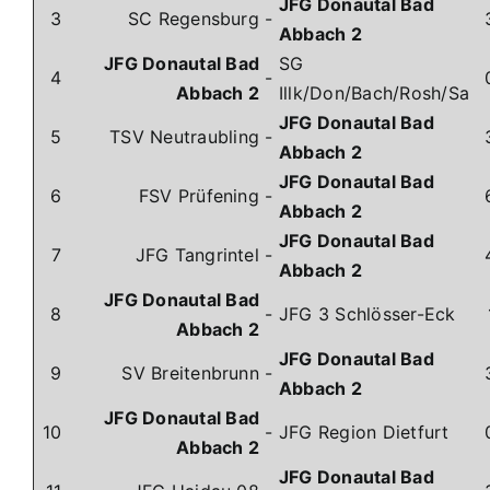
JFG Donautal Bad
3
SC Regensburg
-
Abbach 2
JFG Donautal Bad
SG
4
-
Abbach 2
Illk/Don/Bach/Rosh/Sa
JFG Donautal Bad
5
TSV Neutraubling
-
Abbach 2
JFG Donautal Bad
6
FSV Prüfening
-
Abbach 2
JFG Donautal Bad
7
JFG Tangrintel
-
Abbach 2
JFG Donautal Bad
8
-
JFG 3 Schlösser-Eck
Abbach 2
JFG Donautal Bad
9
SV Breitenbrunn
-
Abbach 2
JFG Donautal Bad
10
-
JFG Region Dietfurt
Abbach 2
JFG Donautal Bad