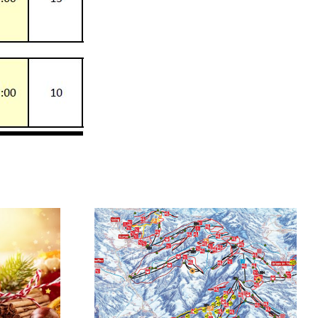
rt 2.2.19
JFG Tagesskifahrt Sölln
Kaiser
2. Feb. 2019