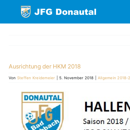
Zum
Inhalt
springen
Ausrichtung der HKM 2018
Von
Steffen Kreidemeier
|
5. November 2018
|
Allgemein 2018-
Zeige
grösseres
Bild