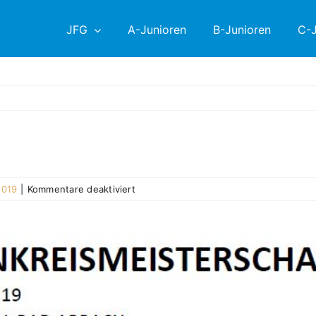
JFG
A-Junioren
B-Junioren
C-J
für
2019
|
Kommentare deaktiviert
Ausrichtung
der
HKM
2018