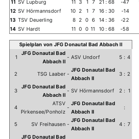
11
SV Lupburg
11
3
1
7
21
:
68
-47
12
SV Hörmannsdorf
10
2
1
7
16
:
30
-14
13
TSV Deuerling
8
2
0
6
14
:
36
-22
14
SV Hardt
11
0
0
11
10
:
68
-58
Spielplan von JFG Donautal Bad Abbach II
JFG Donautal Bad
1
-
ASV Undorf
5
:
4
Abbach II
JFG Donautal Bad
2
TSG Laaber
-
3
:
2
Abbach II
JFG Donautal Bad
3
-
SV Hörmannsdorf
2
:
1
Abbach II
ATSV
JFG Donautal Bad
4
-
:
Pirkensee/Ponholz
Abbach II
JFG Donautal Bad
5
SV Freihausen
-
4
:
7
Abbach II
JFG Donautal Bad