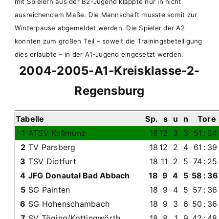
mit Spielern aus der B2-Jugend klappte nur in nicht
ausreichendem Maße. Die Mannschaft musste somit zur
Winterpause abgemeldet werden. Die Spieler der A2
konnten zum großen Teil – soweit die Trainingsbeteiligung
dies erlaubte – in der A1-Jugend eingesetzt werden.
2004-2005-A1-Kreisklasse-2-
Regensburg
Tabelle
Sp.
s
u
n
Tor
1
ATSV Kallmünz
18
12
3
3
51
:
24
2
TV Parsberg
18
12
2
4
61
:
39
3
TSV Dietfurt
18
11
2
5
74
:
25
4
JFG Donautal Bad Abbach
18
9
4
5
58
:
36
5
SG Painten
18
9
4
5
57
:
36
6
SG Hohenschambach
18
9
3
6
50
:
36
7
SV Töging/Kottingwörth
18
8
1
9
42
:
48