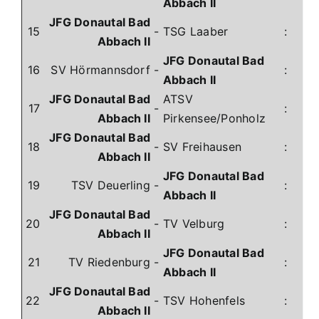
Abbach II
JFG Donautal Bad
15
-
TSG Laaber
:
Abbach II
JFG Donautal Bad
16
SV Hörmannsdorf
-
:
Abbach II
JFG Donautal Bad
ATSV
17
-
:
Abbach II
Pirkensee/Ponholz
JFG Donautal Bad
18
-
SV Freihausen
:
Abbach II
JFG Donautal Bad
19
TSV Deuerling
-
:
Abbach II
JFG Donautal Bad
20
-
TV Velburg
:
Abbach II
JFG Donautal Bad
21
TV Riedenburg
-
:
Abbach II
JFG Donautal Bad
22
-
TSV Hohenfels
:
Abbach II