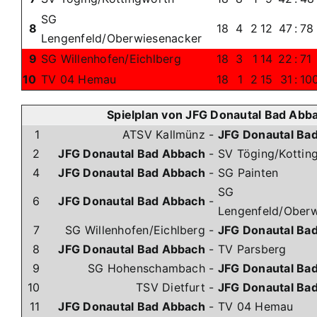
SG
8
18
4
2
12
47
:
78
Lengenfeld/Oberwiesenacker
9
SG Willenhofen/Eichlberg
18
3
1
14
22
:
71
10
TV 04 Hemau
18
1
2
15
31
:
10
Spielplan von JFG Donautal Bad Abb
1
ATSV Kallmünz
-
JFG Donautal Ba
2
JFG Donautal Bad Abbach
-
SV Töging/Kottin
4
JFG Donautal Bad Abbach
-
SG Painten
SG
6
JFG Donautal Bad Abbach
-
Lengenfeld/Oberw
7
SG Willenhofen/Eichlberg
-
JFG Donautal Ba
8
JFG Donautal Bad Abbach
-
TV Parsberg
9
SG Hohenschambach
-
JFG Donautal Ba
10
TSV Dietfurt
-
JFG Donautal Ba
11
JFG Donautal Bad Abbach
-
TV 04 Hemau