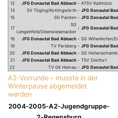
12
JFG Donautal Bad Abbach
-
ATSV Kallmünz
13
SV Töging/Kottingwörth
-
JFG Donautal Ba
15
SG Painten
-
JFG Donautal Ba
SG
17
-
JFG Donautal Ba
Lengenfeld/Oberwiesenacker
18
JFG Donautal Bad Abbach
-
SG Willenhofen/E
19
TV Parsberg
-
JFG Donautal Ba
20
JFG Donautal Bad Abbach
-
SG Hohenschamb
21
JFG Donautal Bad Abbach
-
TSV Dietfurt
22
TV 04 Hemau
-
JFG Donautal Ba
A2-Vorrunde – musste in der
Winterpause abgemeldet
werden
2004-2005-A2-Jugendgruppe-
2-Regensburg