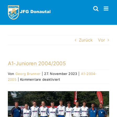
Zum
Inhalt
springen
Zurück
Vor
A1-Junioren 2004/2005
Von
Georg Brunner
|
27. November 2023
|
A1-2004-
für
2005
|
Kommentare deaktiviert
A1-
Junioren
Zeige
2004/2005
grösseres
Bild