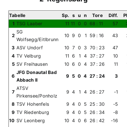
Tabelle
Sp.
s
u
n
Tore
Diff.
Pk
1
TSG Laaber
11
11
0
0
68
:
11
57
SG
2
10
9
0
1
59
:
16
43
Wolfsegg/Eitlbrunn
3
ASV Undorf
10
7
0
3
70
:
23
47
4
TV Velburg
11
6
1
4
37
:
27
10
5
SV Freihausen
10
6
0
4
37
:
26
11
JFG Donautal Bad
6
9
5
0
4
27
:
24
3
Abbach II
ATSV
7
9
4
1
4
26
:
27
-1
Pirkensee/Ponholz
8
TSV Hohenfels
9
4
0
5
25
:
30
-5
9
TV Riedenburg
9
4
0
5
26
:
34
-8
10
SV Leonberg
10
4
0
6
26
:
42
-16