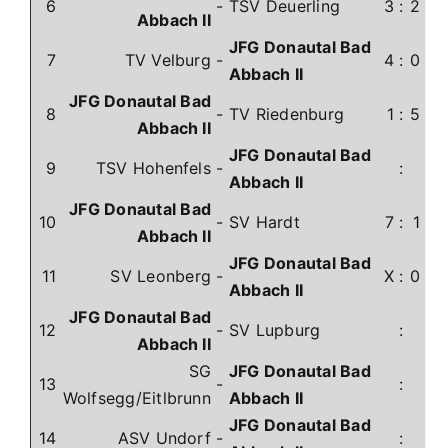
6
-
TSV Deuerling
3
:
2
Abbach II
JFG Donautal Bad
7
TV Velburg
-
4
:
0
Abbach II
JFG Donautal Bad
8
-
TV Riedenburg
1
:
5
Abbach II
JFG Donautal Bad
9
TSV Hohenfels
-
:
Abbach II
JFG Donautal Bad
10
-
SV Hardt
7
:
1
Abbach II
JFG Donautal Bad
11
SV Leonberg
-
X
:
0
Abbach II
JFG Donautal Bad
12
-
SV Lupburg
:
Abbach II
SG
JFG Donautal Bad
13
-
:
Wolfsegg/Eitlbrunn
Abbach II
JFG Donautal Bad
14
ASV Undorf
-
: