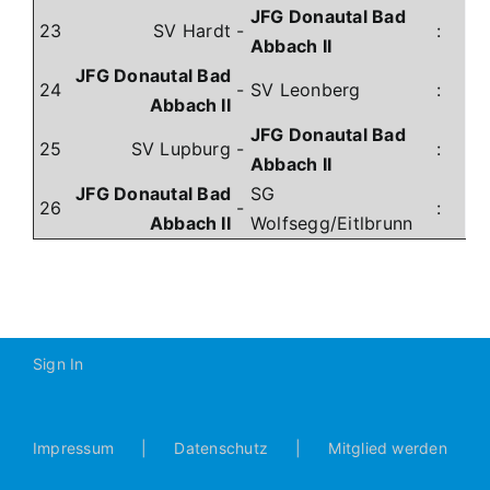
JFG Donautal Bad
23
SV Hardt
-
:
Abbach II
JFG Donautal Bad
24
-
SV Leonberg
:
Abbach II
JFG Donautal Bad
25
SV Lupburg
-
:
Abbach II
JFG Donautal Bad
SG
26
-
:
Abbach II
Wolfsegg/Eitlbrunn
Sign In
Impressum
Datenschutz
Mitglied werden