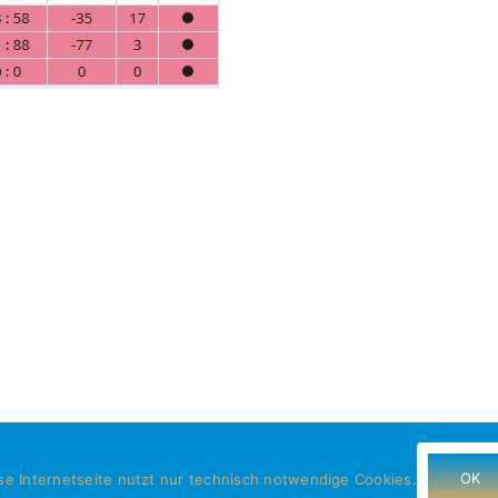
18.
17.
PS:
PS:
JFG
A
Drei
–
Wappen
JFG
Oberpfalz
Hohe
–
Linie
A
1:1
0:0
(1:0)
Impressum
Datenschutz
Mitglied werden
OK
se Internetseite nutzt nur technisch notwendige Cookies.