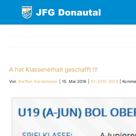
Zum
Inhalt
springen
A hat Klassenerhalt geschafft !!!
Von
Steffen Kreidemeier
|
15. Mai 2016
|
A1-2015-2016
|
Kommen
Zeige
grösseres
Bild