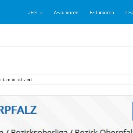
JFG
A-Junioren
B-Junioren
C-J
für
tare deaktiviert
A
hat
Klassenerhalt
geschafft
!!!