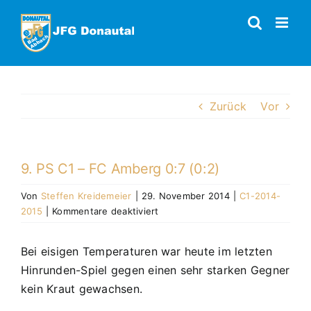
Zum
Inhalt
springen
Zurück
Vor
9. PS C1 – FC Amberg 0:7 (0:2)
Von
Steffen Kreidemeier
|
29. November 2014
|
C1-2014-
für
2015
|
Kommentare deaktiviert
9.
PS
Bei eisigen Temperaturen war heute im letzten
C1
Hinrunden-Spiel gegen einen sehr starken Gegner
–
FC
kein Kraut gewachsen.
Amberg