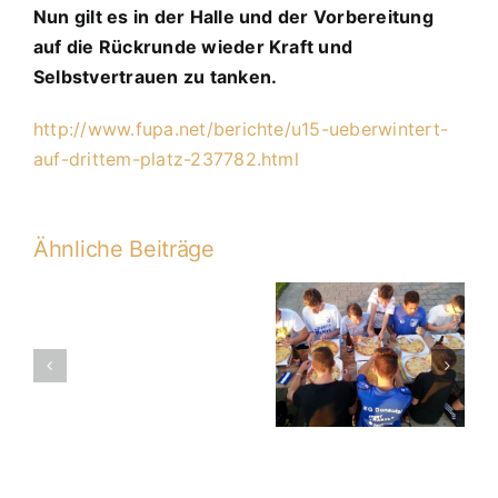
0:7
Nun gilt es in der Halle und der Vorbereitung
(0:2)
auf die Rückrunde wieder Kraft und
Selbstvertrauen zu tanken.
http://www.fupa.net/berichte/u15-ueberwintert-
auf-drittem-platz-237782.html
Ähnliche Beiträge
20. PS C1 –
C1-
TSV Kareth-
2014-
Lappersdorf
2015
2:1 (1:0)