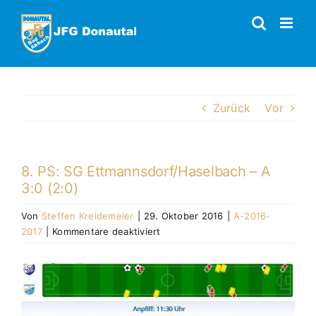
Zum
Inhalt
springen
Zurück
Vor
8. PS: SG Ettmannsdorf/​Haselbach – A
3:0 (2:0)
Von
Steffen Kreidemeier
|
29. Oktober 2016
|
A-2016-
für
2017
|
Kommentare deaktiviert
8.
PS:
Zeige
SG
grösseres
Ettmannsdorf/​
Bild
Haselbach