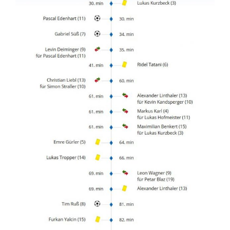
–
A
3:0
(2:0)