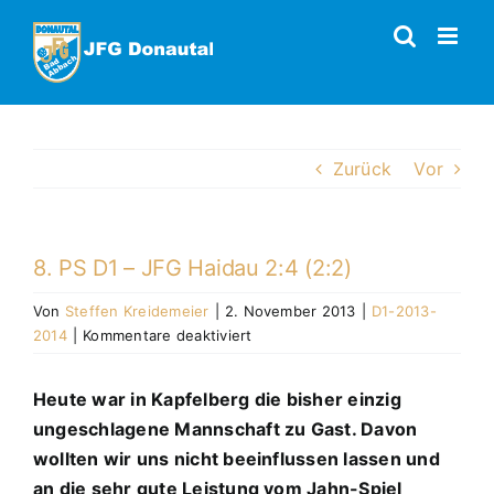
Zum
Inhalt
springen
Zurück
Vor
8. PS D1 – JFG Haidau 2:4 (2:2)
Von
Steffen Kreidemeier
|
2. November 2013
|
D1-2013-
für
2014
|
Kommentare deaktiviert
8.
PS
Heute war in Kapfelberg die bisher einzig
D1
ungeschlagene Mannschaft zu Gast. Davon
–
JFG
wollten wir uns nicht beeinflussen lassen und
Haidau
an die sehr gute Leistung vom Jahn-Spiel