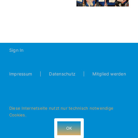
Sportlerehrung
2014
Sign In
Impressum
Datenschutz
Mitglied werden
Diese Internetseite nutzt nur technisch notwendige
Cookies.
© Alle Rechte vorbehalten - JFG Donautal Bad Abbach e.V.
- 93077 Bad Abbach
OK
Facebook
Instagram