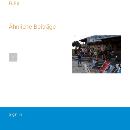
FuPa
Ähnliche Beiträge
U17-
2. Platz bei
B-
Abschluss Teil
U17-Turnier in
2016-
2: Wasserski
Painten
2017
Sign In