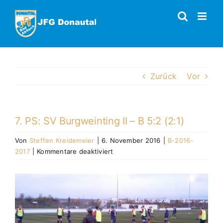
Zum
Inhalt
springen
Zurück
Vor
7. PS: SV Burgweinting II – B 5:2 (2:1)
Von
Steffen Kreidemeier
|
6. November 2016
|
B-2016-
für
2017
|
Kommentare deaktiviert
7.
PS:
Zeige
SV
grösseres
Burgweinting
Bild
II
–