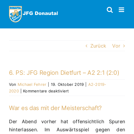
Zum
Inhalt
springen
Zurück
Vor
6. PS: JFG Region Dietfurt – A2 2:1 (2:0)
Von
Michael Fehrer
|
19. Oktober 2019
|
A2-2019-
für
2020
|
Kommentare deaktiviert
6.
PS:
War es das mit der Meisterschaft?
JFG
Region
Der Abend vorher hat offensichtlich Spuren
Dietfurt
hinterlassen. Im Auswärtsspiel gegen den
–