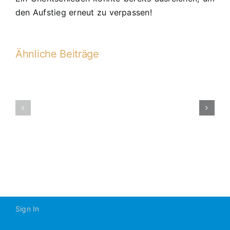
den Aufstieg erneut zu verpassen!
Ähnliche Beiträge
A2
wird
A2-
Dritter
2019-
bei
2020
HKM
La
Sign In