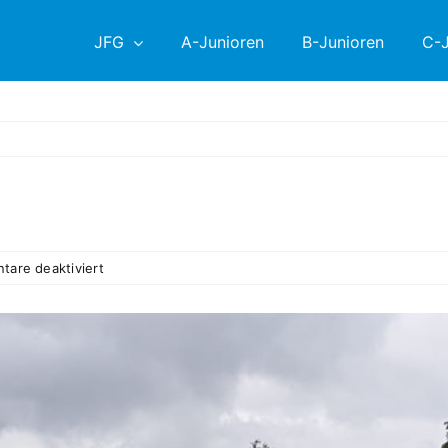
JFG
A-Junioren
B-Junioren
C-J
für
are deaktiviert
5.
PS:
SG
Painten
–
B1
0:5
(0:1)