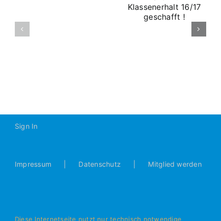
U19 BOL
Klassenerhalt
16/17
A-
geschafft !
2016-
2017
Sign In
Impressum
Datenschutz
Mitglied werden
Diese Internetseite nutzt nur technisch notwendige