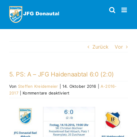
Zum
Inhalt
springen
Zurück
Vor
5. PS: A – JFG Haidenaabtal 6:0 (2:0)
Von
Steffen Kreidemeier
|
14. Oktober 2016
|
A-2016-
für
2017
|
Kommentare deaktiviert
5.
PS:
Zeige
A
grösseres
–
Bild
JFG
Haidenaabtal