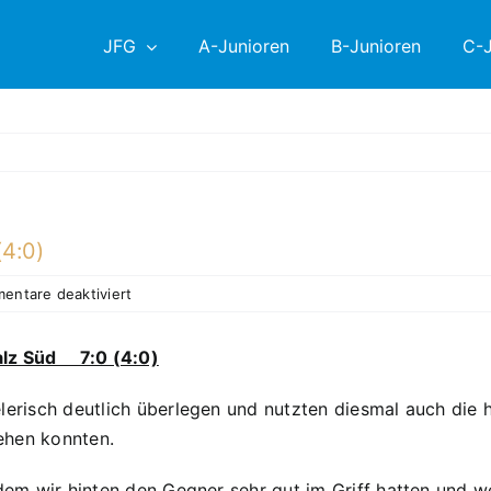
JFG
A-Junioren
B-Junioren
C-J
(4:0)
für
entare deaktiviert
4.
PS
lz Süd 7:0 (4:0)
D2
–
lerisch deutlich überlegen und nutzten diesmal auch die 
JFG
gehen konnten.
Blau-
Weiß
Oberpfalz
hdem wir hinten den Gegner sehr gut im Griff hatten und 