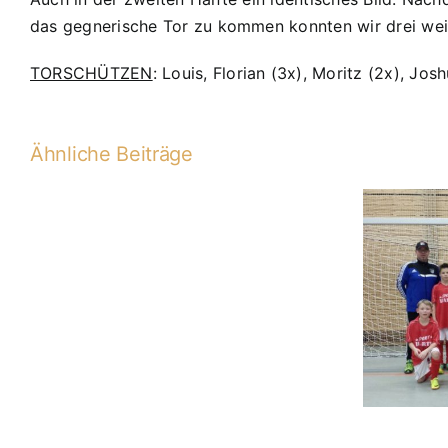
das gegnerische Tor zu kommen konnten wir drei weit
TORSCHÜTZEN
: Louis, Florian (3x), Moritz (2x), Jo
Ähnliche Beiträge
D2-
2013-
D2 gewinnt Hallenturnier
2014
bei JFG Kickers Labertal
06