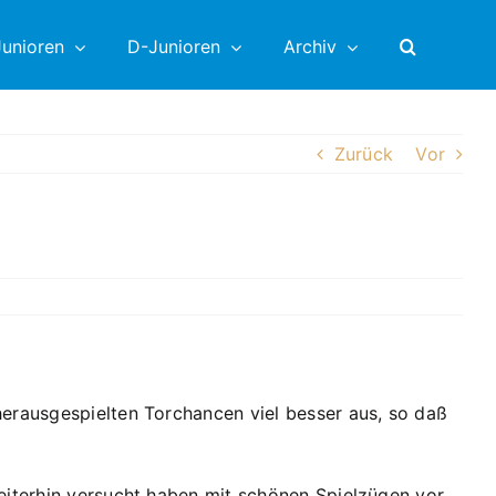
unioren
D-Junioren
Archiv
Zurück
Vor
herausgespielten Torchancen viel besser aus, so daß
weiterhin versucht haben mit schönen Spielzügen vor