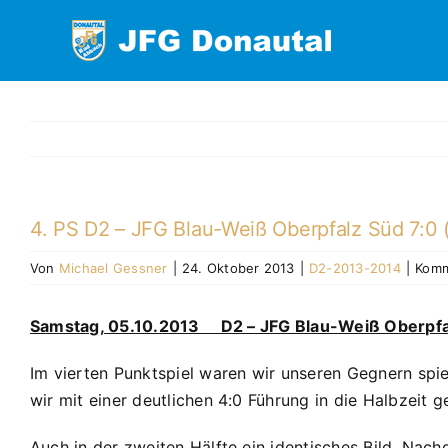
Zum
Inhalt
springen
4. PS D2 – JFG Blau-Weiß Oberpfalz Süd 7:0 
Von
Michael Gessner
|
24. Oktober 2013
|
D2-2013-2014
|
Komm
Samstag, 05.10.2013 D2 – JFG Blau-Weiß Oberpfa
Im vierten Punktspiel waren wir unseren Gegnern spie
wir mit einer deutlichen 4:0 Führung in die Halbzeit 
Auch in der zweiten Hälfte ein identisches Bild. Nac