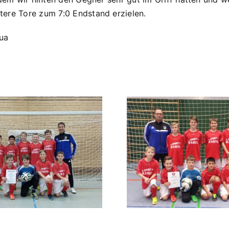
Süd
ere Tore zum 7:0 Endstand erzielen.
7:0
(4:0)
shua
D2 gewinnt Hallenturnier
beim ATSV Kelheim