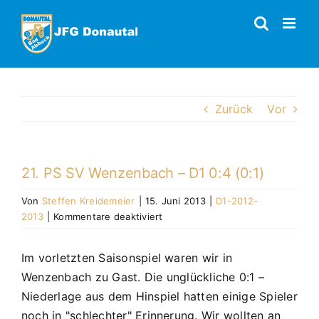
Zum
Inhalt
springen
Zurück
Vor
21. PS SV Wenzenbach – D1 0:4 (0:1)
Von
Steffen Kreidemeier
|
15. Juni 2013
|
D1-2012-
für
2013
|
Kommentare deaktiviert
21.
PS
Im vorletzten Saisonspiel waren wir in
SV
Wenzenbach zu Gast. Die unglückliche 0:1 –
Wenzenbach
–
Niederlage aus dem Hinspiel hatten einige Spieler
D1
noch in "schlechter" Erinnerung. Wir wollten an