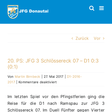
Zum
Inhalt
springen
Zurück
Vor
20. PS: JFG 3 Schlössereck 07 – D1 0:3
(0:1)
Von
Martin Birnbeck
|
27. Mai 2017
|
D1-2016-
für
2017
|
Kommentare deaktiviert
20.
PS:
Im letzten Spiel vor den Pfingstferien ging die
JFG
Reise für die D1 nach Ramspau zur JFG 3
3
Schlössereck
Schlössereck 07. Im Duell Fünfter gegen Vierter