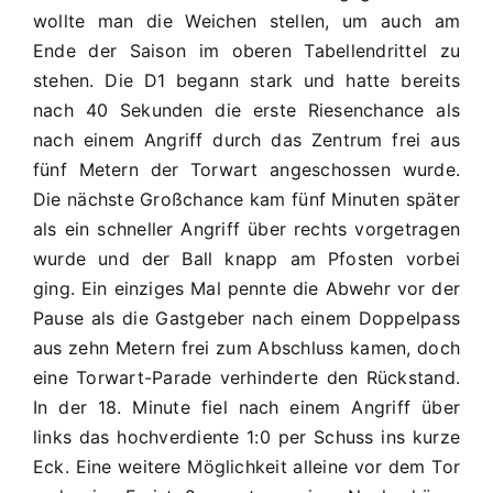
07
wollte man die Weichen stellen, um auch am
–
Ende der Saison im oberen Tabellendrittel zu
D1
stehen. Die D1 begann stark und hatte bereits
0:3
nach 40 Sekunden die erste Riesenchance als
(0:1)
nach einem Angriff durch das Zentrum frei aus
fünf Metern der Torwart angeschossen wurde.
Die nächste Großchance kam fünf Minuten später
als ein schneller Angriff über rechts vorgetragen
wurde und der Ball knapp am Pfosten vorbei
ging. Ein einziges Mal pennte die Abwehr vor der
Pause als die Gastgeber nach einem Doppelpass
aus zehn Metern frei zum Abschluss kamen, doch
eine Torwart-Parade verhinderte den Rückstand.
In der 18. Minute fiel nach einem Angriff über
links das hochverdiente 1:0 per Schuss ins kurze
Eck. Eine weitere Möglichkeit alleine vor dem Tor