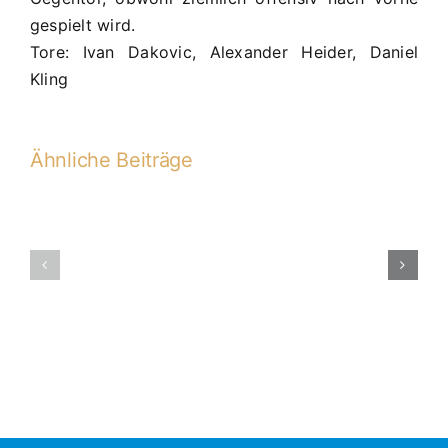
gespielt wird.
Tore: Ivan Dakovic, Alexander Heider, Daniel
Kling
Ähnliche Beiträge
D1-
Turnier
D1-
beim
2016-
Gerner-
2017
Cup:
1.
Platz