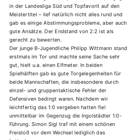
–
in der Landesliga Süd und Topfavorit auf den
FC
Meistertitel – lief natürlich nicht alles rund und
Ingolstadt
gab es einige Abstimmungsprobleme, aber auch
A2
gute Ansätze. Der Endstand von 2:2 ist als
2:2
(Hz.
gerecht zu bewerten.
0:1)
Der junge B-Jugendliche Philipp Wittmann stand
erstmals im Tor und machte seine Sache sehr
gut, hielt u.a. einen Elfmeter. In beiden
Spielhälften gab es gute Torgelegenheiten für
beide Mannschaften, die insbesondere durch
einzel- und gruppentaktische Fehler der
Defensiven bedingt waren. Nachdem wir
leichtfertig das 1:0 vergeben hatten fiel
unmittelbar im Gegenzug die Ingolstädter 1:0-
Führung. Simon Sigl traf mit einem schönen
Freistoß vor dem Wechsel lediglich das