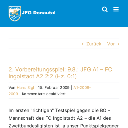
Zum
Inhalt
springen
Zurück
Vor
2. Vorbereitungsspiel: 9.8.: JFG A1 – FC
Ingolstadt A2 2:2 (Hz. 0:1)
Von
Hans Sigl
|
15. Februar 2009
|
A1-2008-
für
2009
|
Kommentare deaktiviert
2.
Vorbereitungsspiel:
Im ersten "richtigen" Testspiel gegen die BO -
9.8.:
Mannschaft des FC Ingolstadt A2 – die A1 des
JFG
A1
Zweitbundesligisten ist ja unser Punktspielgegner