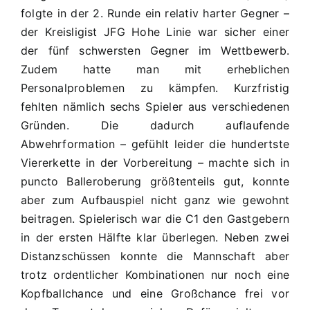
Hohe
folgte in der 2. Runde ein relativ harter Gegner –
Linie
der Kreisligist JFG Hohe Linie war sicher einer
–
der fünf schwersten Gegner im Wettbewerb.
JFG
Zudem hatte man mit erheblichen
C1
0:1
Personalproblemen zu kämpfen. Kurzfristig
(0:0)
fehlten nämlich sechs Spieler aus verschiedenen
Gründen. Die dadurch auflaufende
Abwehrformation – gefühlt leider die hundertste
Viererkette in der Vorbereitung – machte sich in
puncto Balleroberung größtenteils gut, konnte
aber zum Aufbauspiel nicht ganz wie gewohnt
beitragen. Spielerisch war die C1 den Gastgebern
in der ersten Hälfte klar überlegen. Neben zwei
Distanzschüssen konnte die Mannschaft aber
trotz ordentlicher Kombinationen nur noch eine
Kopfballchance und eine Großchance frei vor