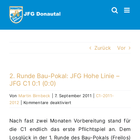
Zum
Inhalt
springen
Zurück
Vor
2. Runde Bau-Pokal: JFG Hohe Linie –
JFG C1 0:1 (0:0)
Von
Martin Birnbeck
|
7. September 2011
|
C1-2011-
für
2012
|
Kommentare deaktiviert
2.
Runde
Nach fast zwei Monaten Vorbereitung stand für
Bau-
die C1 endlich das erste Pflichtspiel an. Dem
Pokal:
JFG
Losglück in der 1. Runde des Bau-Pokals (Freilos)