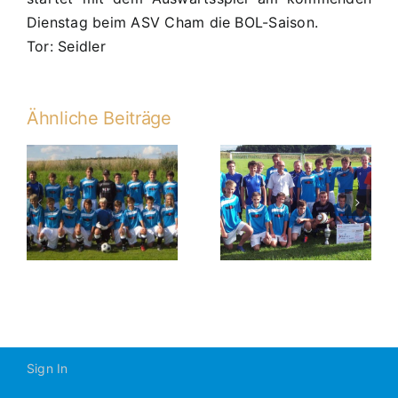
Dienstag beim ASV Cham die BOL-Saison.
Tor: Seidler
Ähnliche Beiträge
C1 verdienter
4:1 (0:1,1:1)-
n
Sieger nach
Elfmeterschießen
im Kelheimer
Sparkassenpokal
Sign In