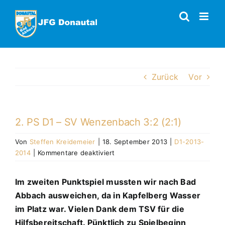
Zum
Inhalt
springen
Zurück
Vor
2. PS D1 – SV Wenzenbach 3:2 (2:1)
Von
Steffen Kreidemeier
|
18. September 2013
|
D1-2013-
für
2014
|
Kommentare deaktiviert
2.
PS
Im zweiten Punktspiel mussten wir nach Bad
D1
Abbach ausweichen, da in Kapfelberg Wasser
–
SV
im Platz war. Vielen Dank dem TSV für die
Wenzenbach
Hilfsbereitschaft. Pünktlich zu Spielbeginn