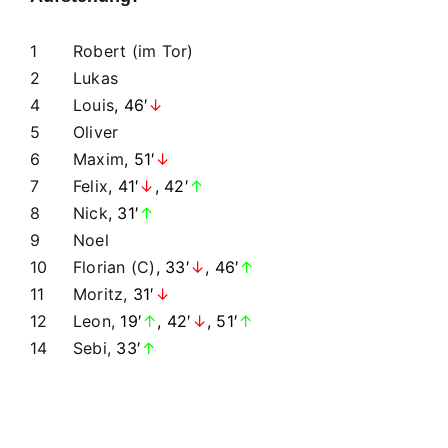
8:1
(2:0)
1
Robert (im Tor)
2
Lukas
4
Louis
, 46′
↓
5
Oliver
6
Maxim
, 51′
↓
7
Felix
, 41′
↓
, 42′
↑
8
Nick
, 31′
↑
9
Noel
10
Florian (C)
, 33′
↓
, 46′
↑
11
Moritz,
31′
↓
12
Leon,
19′
↑
, 42′
↓
, 51′
↑
14
Sebi,
33′
↑