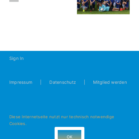
2014-
D1
2015
Sign In
Impressum
Datenschutz
Mitglied werden
Diese Internetseite nutzt nur technisch notwendige
Cookies.
© Alle Rechte vorbehalten - JFG Donautal Bad Abbach e.V.
- 93077 Bad Abbach
OK