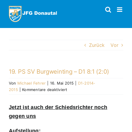
Zum
Inhalt
springen
Zurück
Vor
19. PS SV Burgweinting – D1 8:1 (2:0)
Von
Michael Fehrer
|
16. Mai 2015
|
D1-2014-
für
2015
|
Kommentare deaktiviert
19.
PS
Jetzt ist auch der Schiedsrichter noch
SV
Burgweinting
gegen uns
–
D1
Aufstellung: