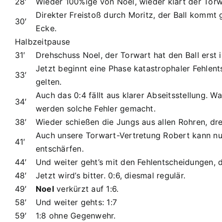
28′
Wieder 100%ige von Noel, wieder klärt der Tor
Direkter Freistoß durch Moritz, der Ball kommt g
30′
Ecke.
Halbzeitpause
31′
Drehschuss Noel, der Torwart hat den Ball erst
Jetzt beginnt eine Phase katastrophaler Fehlent
33′
gelten.
Auch das 0:4 fällt aus klarer Abseitsstellung. 
34′
werden solche Fehler gemacht.
38′
Wieder schießen die Jungs aus allen Rohren, dre
Auch unsere Torwart-Vertretung Robert kann nu
41′
entschärfen.
44′
Und weiter geht’s mit den Fehlentscheidungen, da
48′
Jetzt wird’s bitter. 0:6, diesmal regulär.
49′
Noel
verkürzt auf 1:6.
58′
Und weiter gehts: 1:7
59′
1:8 ohne Gegenwehr.