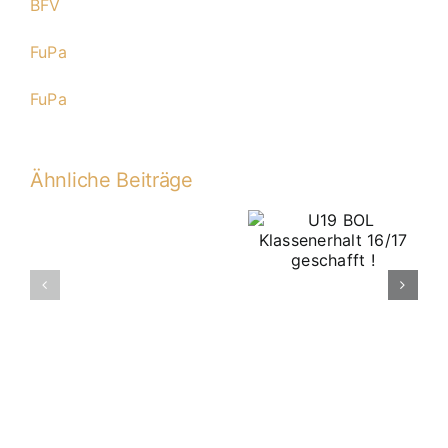
BFV
FuPa
FuPa
Ähnliche Beiträge
U19 BOL
Klassenerhalt
16/17
A-
geschafft !
2016-
2017