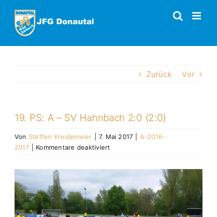
Zum
Inhalt
springen
Zurück
Vor
19. PS: A – SV Hahnbach 2:0 (2:0)
Von
Steffen Kreidemeier
|
7. Mai 2017
|
A-2016-
für
2017
|
Kommentare deaktiviert
19.
PS:
Zeige
A
grösseres
–
Bild
SV
Hahnbach