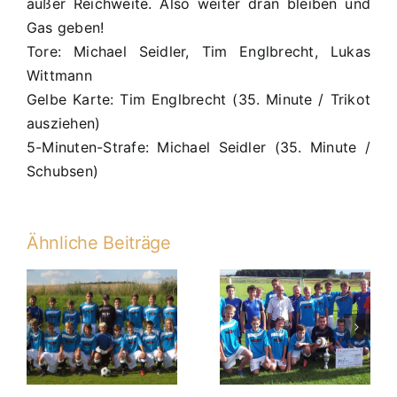
außer Reichweite. Also weiter dran bleiben und
Gas geben!
Tore: Michael Seidler, Tim Englbrecht, Lukas
Wittmann
Gelbe Karte: Tim Englbrecht (35. Minute / Trikot
ausziehen)
5-Minuten-Strafe: Michael Seidler (35. Minute /
Schubsen)
Ähnliche Beiträge
C1 verdienter
4:1 (0:1,1:1)-
n
Sieger nach
Elfmeterschießen
im Kelheimer