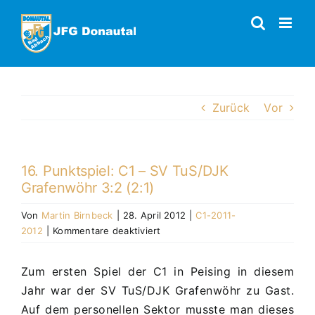
Zum
Inhalt
springen
Zurück
Vor
16. Punktspiel: C1 – SV TuS/DJK
Grafenwöhr 3:2 (2:1)
Von
Martin Birnbeck
|
28. April 2012
|
C1-2011-
für
2012
|
Kommentare deaktiviert
16.
Punktspiel:
Zum ersten Spiel der C1 in Peising in diesem
C1
Jahr war der SV TuS/DJK Grafenwöhr zu Gast.
–
SV
Auf dem personellen Sektor musste man dieses