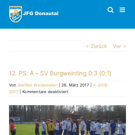
Zum
Inhalt
springen
Zurück
Vor
12. PS: A – SV Burgweinting 0:3 (0:1)
Von
Steffen Kreidemeier
|
26. März 2017
|
A-2016-
für
2017
|
Kommentare deaktiviert
12.
PS:
Zeige
A
grösseres
–
Bild
SV
Burgweinting