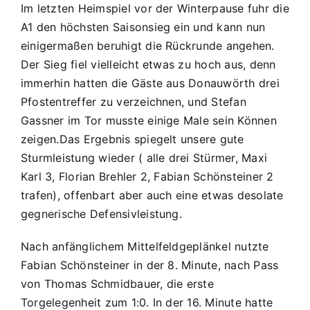
Im letzten Heimspiel vor der Winterpause fuhr die
JFG
Donauwörth
A1 den höchsten Saisonsieg ein und kann nun
A1
einigermaßen beruhigt die Rückrunde angehen.
7:1
Der Sieg fiel vielleicht etwas zu hoch aus, denn
(2:0)
immerhin hatten die Gäste aus Donauwörth drei
Pfostentreffer zu verzeichnen, und Stefan
Gassner im Tor musste einige Male sein Können
zeigen.Das Ergebnis spiegelt unsere gute
Sturmleistung wieder ( alle drei Stürmer, Maxi
Karl 3, Florian Brehler 2, Fabian Schönsteiner 2
trafen), offenbart aber auch eine etwas desolate
gegnerische Defensivleistung.
Nach anfänglichem Mittelfeldgeplänkel nutzte
Fabian Schönsteiner in der 8. Minute, nach Pass
von Thomas Schmidbauer, die erste
Torgelegenheit zum 1:0. In der 16. Minute hatte