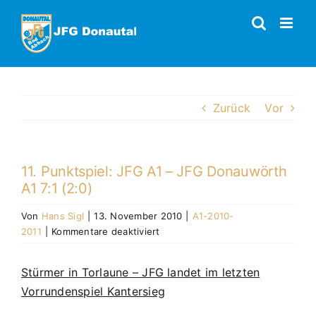
Zum
Inhalt
springen
Zurück
Vor
11. Punktspiel: JFG A1 – JFG Donauwörth
A1 7:1 (2:0)
Von
Hans Sigl
|
13. November 2010
|
A1-2010-
für
2011
|
Kommentare deaktiviert
11.
Punktspiel:
Stürmer in Torlaune – JFG landet im letzten
JFG
Vorrundenspiel Kantersieg
A1
–