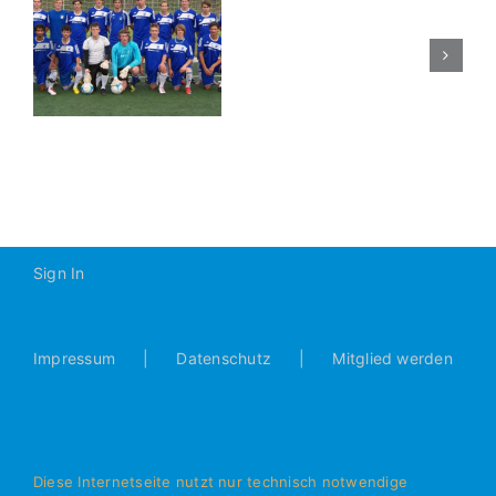
TSV
Forstenried
-
–
U19:
0:3
Sign In
Impressum
Datenschutz
Mitglied werden
Diese Internetseite nutzt nur technisch notwendige