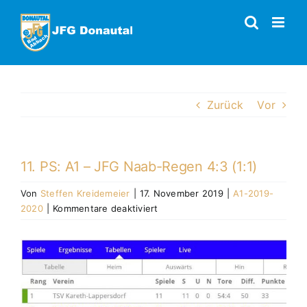
Zum
Inhalt
springen
Zurück
Vor
11. PS: A1 – JFG Naab-Regen 4:3 (1:1)
Von
Steffen Kreidemeier
|
17. November 2019
|
A1-2019-
für
2020
|
Kommentare deaktiviert
11.
PS:
Zeige
A1
grösseres
–
Bild
JFG
Naab-