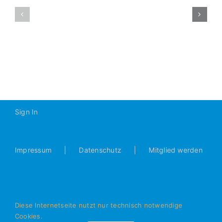
(SG)
A1-
SV
2019-
Obertraubli
2020
–
A1
1:3
(0:2)
Sign In
Impressum
Datenschutz
Mitglied werden
Diese Internetseite nutzt nur technisch notwendige
Cookies.
© Alle Rechte vorbehalten - JFG Donautal Bad Abbach e.V.